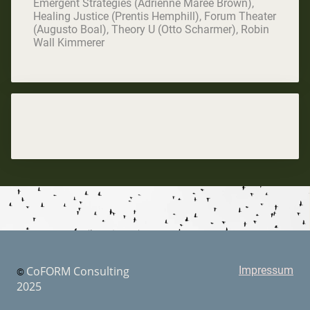
Emergent Strategies (Adrienne Maree Brown),
Healing Justice (Prentis Hemphill), Forum Theater
(Augusto Boal), Theory U (Otto Scharmer), Robin
Wall Kimmerer
CoFORM Consulting
Impressum
©
2025