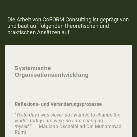
Die Arbeit von CoFORM Consulting ist geprägt von
und baut auf folgenden theoretischen und
praktischen Ansätzen auf:
Systemische
Organisationsentwicklung
Reflexions- und Veränderungsprozesse
"Yesterday I was clever, so I wanted to change the
world. Today I am wise, so I am changing
myself.”
― Maulana Dschalāl ad-Dīn Muhammad
Rūmī